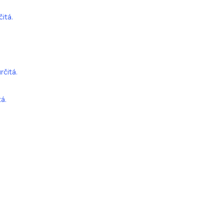
itá.
rčitá.
á.