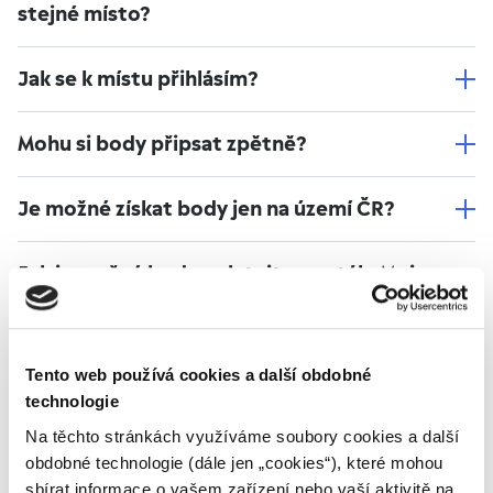
stejné místo?
Jak se k místu přihlásím?
Mohu si body připsat zpětně?
Je možné získat body jen na území ČR?
Jak je možné body uplatnit v portálu Moje
Yello?
Tento web používá cookies a další obdobné
Zálohy.
technologie
Na těchto stránkách využíváme soubory cookies a další
obdobné technologie (dále jen „cookies“), které mohou
Kdy začnu platit zálohy u Yello?
sbírat informace o vašem zařízení nebo vaší aktivitě na