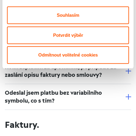
Platby.
Souhlasím
Potvrdit výběr
Jak mám postupovat, když chci vrátit
přeplatek?
Odmítnout volitelné cookies
Kolik zaplatím za upomínku, popřípadě za
zaslání opisu faktury nebo smlouvy?
Odeslal jsem platbu bez variabilního
symbolu, co s tím?
Faktury.