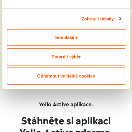
vyúčtování od Yello.
Tak sláva nazdar výletům a úsporám!
Zobrazit detaily
Souhlasím
Potvrdit výběr
Odmítnout volitelné cookies
Yello Active aplikace.
Stáhněte si aplikaci