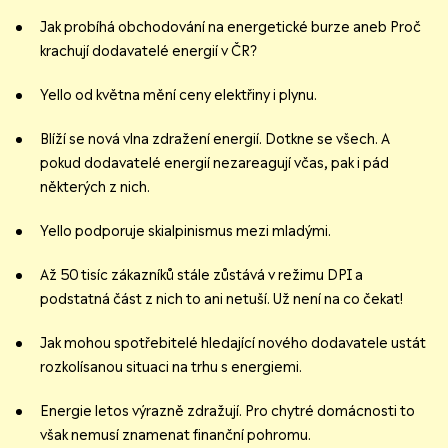
Jak probíhá obchodování na energetické burze aneb Proč
krachují dodavatelé energií v ČR?
Yello od května mění ceny elektřiny i plynu.
Blíží se nová vlna zdražení energií. Dotkne se všech. A
pokud dodavatelé energií nezareagují včas, pak i pád
některých z nich.
Yello podporuje skialpinismus mezi mladými.
Až 50 tisíc zákazníků stále zůstává v režimu DPI a
podstatná část z nich to ani netuší. Už není na co čekat!
Jak mohou spotřebitelé hledající nového dodavatele ustát
rozkolísanou situaci na trhu s energiemi.
Energie letos výrazně zdražují. Pro chytré domácnosti to
však nemusí znamenat finanční pohromu.