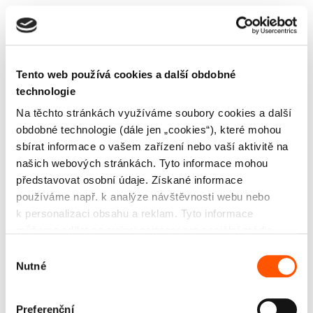
14.01.2026
Spotový trh s elektřinou v
roce 2025: více záporných
Tento web používá cookies a další obdobné
hodin, přesto meziročně o
technologie
15 % dražší.
Na těchto stránkách využíváme soubory cookies a další
obdobné technologie (dále jen „cookies“), které mohou
sbírat informace o vašem zařízení nebo vaší aktivitě na
našich webových stránkách. Tyto informace mohou
02.12.2025
představovat osobní údaje. Získané informace
Regulované ceny energií
používáme např. k analýze návštěvnosti webu nebo
k personalizaci obsahu a reklam. Tyto informace
porostou jen mírně, větší
můžeme sdílet se svými partnery pro sociální média,
rozdíly začnou vznikat na
inzerci a analýzy. Partneři tyto údaje mohou zkombinovat
Výběr
straně dodavatelů.
s dalšími informacemi, které jste jim poskytli nebo které
Nutné
souhlasu
získali v důsledku toho, že používáte jejich služby. Jaké
Rozhodnutí Energetického regulačního úřadu (ERÚ) o
typy cookies používáme, naleznete níže v přehledné
regulovaných cenách elektřiny a plynu na rok 2026
Preferenční