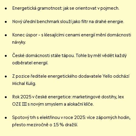
Energetická gramotnost: jak se orientovat v pojmech.
Nový úřední benchmark slouží jako filtr na drahé energie.
Konec úspor – s klesajícími cenami energií mění domácnosti
návyky.
České domácnosti stále tápou. Tohle by měl vědět každý
odběratel energií.
Z pozice ředitele energetického dodavatele Yello odchází
Michal Kulig.
Rok 2025 v české energetice: marketingové dostihy, lex
OZE III s novým smyslem a alokační klíče.
Spotový trh s elektřinou v roce 2025: více záporných hodin,
přesto meziročně o 15 % dražší.