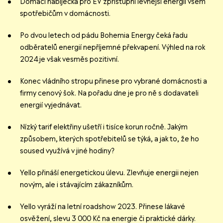
Domácí nabíječka pro EV zpřístupní levnější energii všem
spotřebičům v domácnosti.
Po dvou letech od pádu Bohemia Energy čeká řadu
odběratelů energií nepříjemné překvapení. Výhled na rok
2024 je však vesměs pozitivní.
Konec vládního stropu přinese pro vybrané domácnosti a
firmy cenový šok. Na pořadu dne je pro ně s dodavateli
energií vyjednávat.
Nízký tarif elektřiny ušetří i tisíce korun ročně. Jakým
způsobem, kterých spotřebitelů se týká, a jak to, že ho
soused využívá v jiné hodiny?
Yello přináší energetickou úlevu. Zlevňuje energii nejen
novým, ale i stávajícím zákazníkům.
Yello vyráží na letní roadshow 2023. Přinese lákavé
osvěžení, slevu 3 000 Kč na energie či praktické dárky.