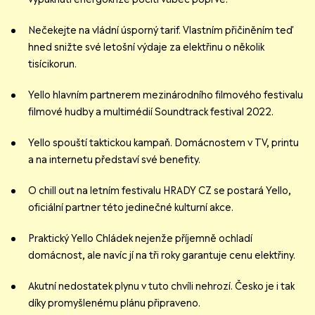
Nečekejte na vládní úsporný tarif. Vlastním přičiněním teď
hned snižte své letošní výdaje za elektřinu o několik
tisícikorun.
Yello hlavním partnerem mezinárodního filmového festivalu
filmové hudby a multimédií Soundtrack festival 2022.
Yello spouští taktickou kampaň. Domácnostem v TV, printu
a na internetu představí své benefity.
O chill out na letním festivalu HRADY CZ se postará Yello,
oficiální partner této jedinečné kulturní akce.
Praktický Yello Chládek nejenže příjemně ochladí
domácnost, ale navíc jí na tři roky garantuje cenu elektřiny.
Akutní nedostatek plynu v tuto chvíli nehrozí. Česko je i tak
díky promyšlenému plánu připraveno.