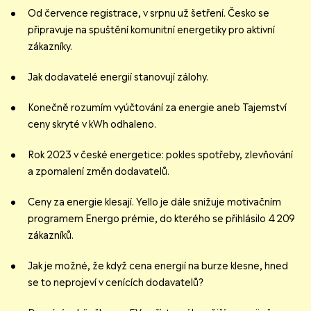
Od července registrace, v srpnu už šetření. Česko se
připravuje na spuštění komunitní energetiky pro aktivní
zákazníky.
Jak dodavatelé energií stanovují zálohy.
Konečně rozumím vyúčtování za energie aneb Tajemství
ceny skryté v kWh odhaleno.
Rok 2023 v české energetice: pokles spotřeby, zlevňování
a zpomalení změn dodavatelů.
Ceny za energie klesají. Yello je dále snižuje motivačním
programem Energo prémie, do kterého se přihlásilo 4 209
zákazníků.
Jak je možné, že když cena energií na burze klesne, hned
se to neprojeví v cenících dodavatelů?