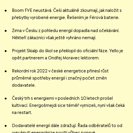
Boom FVE neustává. Češi aktuálně zkoumají, jak naložit s
přebytky vyrobené energie. Řešením je Férová baterie.
Zima v Česku z pohledu energií dopadla nad očekávání.
Někteří zákazníci však ještě vyhráno nemají.
Projekt Skialp do škol se překlopil do oficiální fáze. Yello je
opět partnerem a Ondřej Moravec lektorem.
Rekordní rok 2022 v české energetice přinesl růst
průměrné spotřeby energií i značný počet změn
dodavatele.
Český trh s energiemi v posledních 10 letech prošel
kultivací. Energošmejdi sice téměř vymizeli, nyní však čeká
na restart.
Dodavatelé energií dále zdražují. Řada odběratelů to od
vypuknutí energokrize pocítí vůbec poprvé.