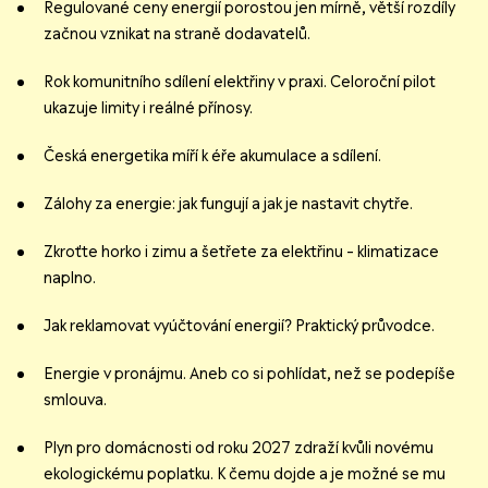
Regulované ceny energií porostou jen mírně, větší rozdíly
začnou vznikat na straně dodavatelů.
Rok komunitního sdílení elektřiny v praxi. Celoroční pilot
ukazuje limity i reálné přínosy.
Česká energetika míří k éře akumulace a sdílení.
Zálohy za energie: jak fungují a jak je nastavit chytře.
Zkroťte horko i zimu a šetřete za elektřinu – klimatizace
naplno.
Jak reklamovat vyúčtování energií? Praktický průvodce.
Energie v pronájmu. Aneb co si pohlídat, než se podepíše
smlouva.
Plyn pro domácnosti od roku 2027 zdraží kvůli novému
ekologickému poplatku. K čemu dojde a je možné se mu