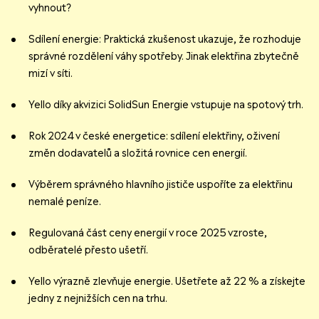
vyhnout?
Sdílení energie: Praktická zkušenost ukazuje, že rozhoduje
správné rozdělení váhy spotřeby. Jinak elektřina zbytečně
mizí v síti.
Yello díky akvizici SolidSun Energie vstupuje na spotový trh.
Rok 2024 v české energetice: sdílení elektřiny, oživení
změn dodavatelů a složitá rovnice cen energií.
Výběrem správného hlavního jističe uspoříte za elektřinu
nemalé peníze.
Regulovaná část ceny energií v roce 2025 vzroste,
odběratelé přesto ušetří.
Yello výrazně zlevňuje energie. Ušetřete až 22 % a získejte
jedny z nejnižších cen na trhu.