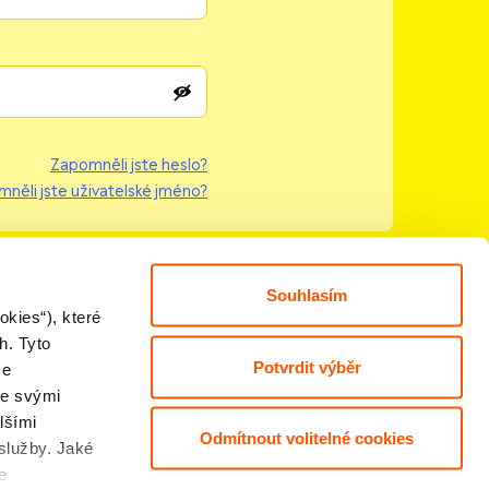
Zapomněli jste heslo?
něli jste uživatelské jméno?
Souhlasím
kies“), které
h. Tyto
Potvrdit výběr
ze
se svými
lšími
Odmítnout volitelné cookies
 služby. Jaké
astavení
Index zajištění
e
okies
obchodníka