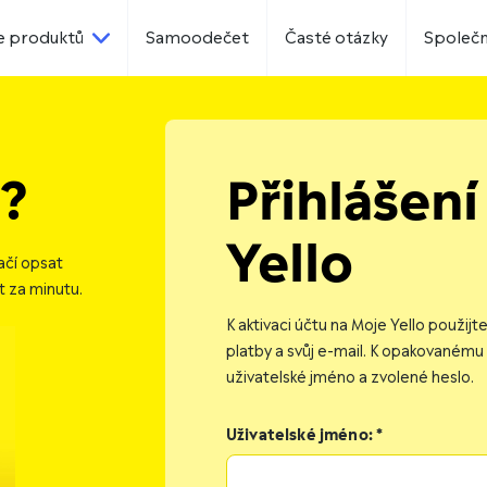
e produktů
Samoodečet
Časté otázky
Společ
é?
Přihlášení
Yello
ačí opsat
t za minutu.
K aktivaci účtu na Moje Yello použijt
platby a svůj e-mail. K opakovanému
uživatelské jméno a zvolené heslo.
Uživatelské jméno: *