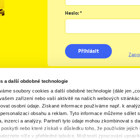
Heslo: *
Přihlásit
Zapom
s a další obdobné technologie
váme soubory cookies a další obdobné technologie (dále jen „coo
vašem zařízení nebo vaší aktivitě na našich webových stránkác
ovat osobní údaje. Získané informace používáme např. k analý
personalizaci obsahu a reklam. Tyto informace můžeme sdílet 
a, inzerci a analýzy. Partneři tyto údaje mohou zkombinovat s da
 poskytli nebo které získali v důsledku toho, že používáte jejich
Kontakty
Obecné
Pro
Ochrana
N
aleznete níže v přehledné tabulce. Možnosti zpracování upravít
info
novináře
osobních údajů
co