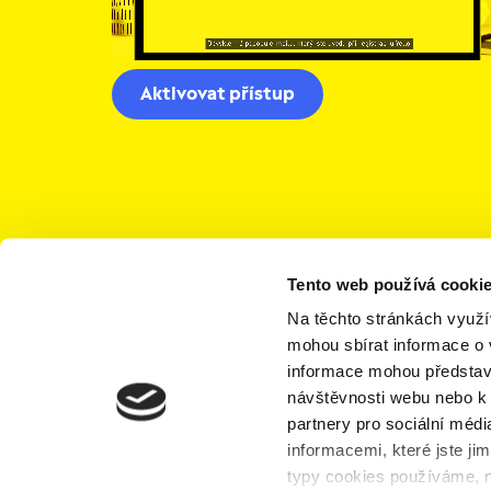
Aktivovat přístup
Tento web používá cookie
Na těchto stránkách využí
mohou sbírat informace o 
informace mohou představ
návštěvnosti webu nebo k 
partnery pro sociální médi
informacemi, které jste jim
Domů
Časté
Kariéra
typy cookies používáme, n
otázky