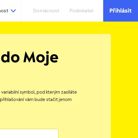
Přihlásit
nost
Domácnost
Podnikatel
 do Moje
e variabilní symbol, pod kterým zasíláte
 přihlašování vám bude stačit jenom