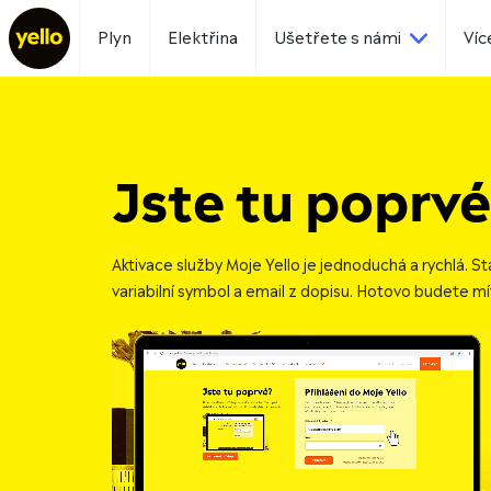
Plyn
Elektřina
Ušetřete s námi
Víc
Jste tu poprv
Aktivace služby Moje Yello je jednoduchá a rychlá. St
variabilní symbol a email z dopisu. Hotovo budete mí